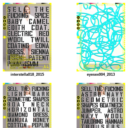
interstella018_2015
eyesex004_2013