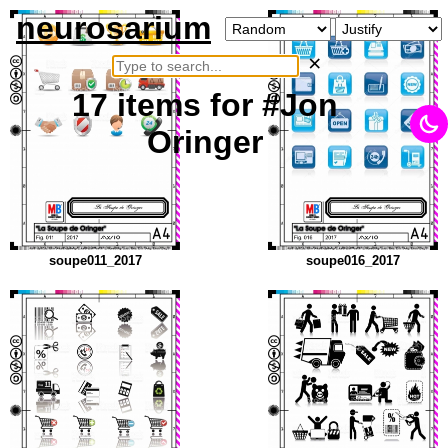
neurosarium
×
17
items
for #Jon
Oringer
soupe011_2017
soupe016_2017