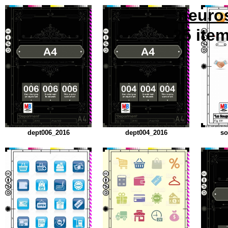
neuro
25
ite
dept006_2016
dept004_2016
so