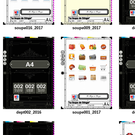
soupe016_2017
soupe009_2017
d
dept002_2016
soupe001_2017
d