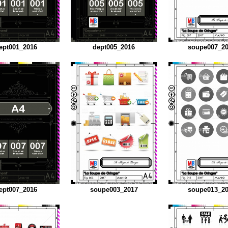
ept001_2016
dept005_2016
soupe007_2
ept007_2016
soupe003_2017
soupe013_2