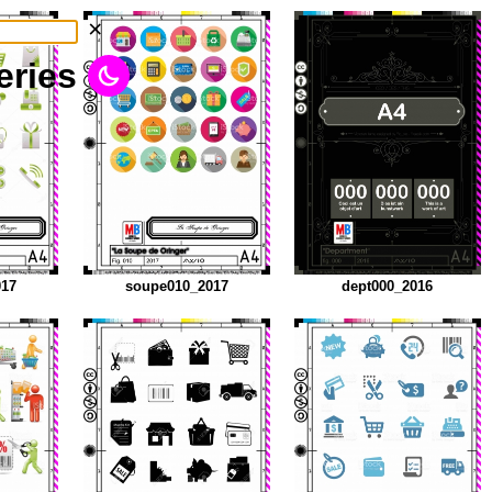
×
eries
017
soupe010_2017
dept000_2016