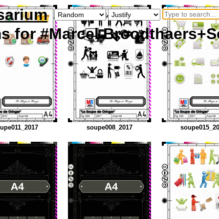
sarium
ms
for #Marcel Broodthaers+S
upe011_2017
soupe008_2017
soupe015_2