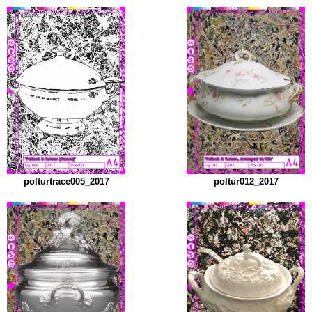
polturtrace005_2017
poltur012_2017