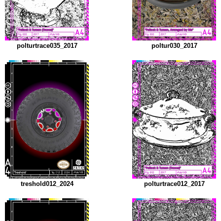
polturtrace035_2017
poltur030_2017
treshold012_2024
polturtrace012_2017