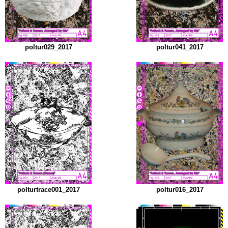
poltur029_2017
poltur041_2017
polturtrace001_2017
poltur016_2017