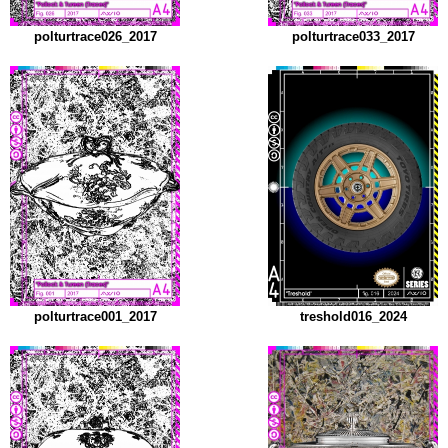
polturtrace026_2017
polturtrace033_2017
polturtrace001_2017
treshold016_2024