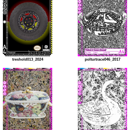
treshold013_2024
polturtrace046_2017