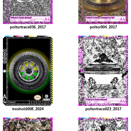
polturtrace036_2017
poltur004_2017
treshold008_2024
polturtrace023_2017