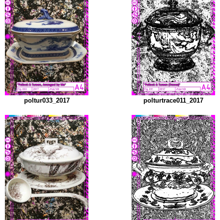
poltur033_2017
polturtrace011_2017