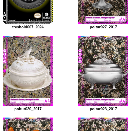
treshold007_2024
poltur027_2017
poltur020_2017
poltur023_2017