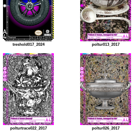
treshold017_2024
poltur013_2017
polturtrace022_2017
poltur026_2017