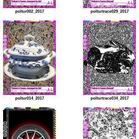
poltur002_2017
polturtrace029_2017
poltur014_2017
polturtrace034_2017