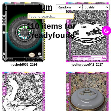
neurosarium
×
110
items
for
#readyfound
treshold003_2024
polturtrace042_2017