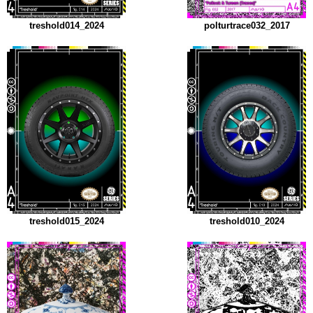
treshold014_2024
polturtrace032_2017
treshold015_2024
treshold010_2024