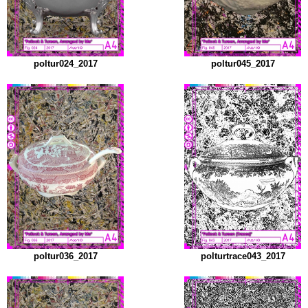
poltur024_2017
poltur045_2017
poltur036_2017
polturtrace043_2017