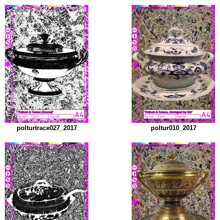
polturtrace027_2017
poltur010_2017