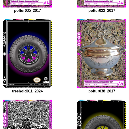
poltur035_2017
poltur022_2017
treshold011_2024
poltur038_2017