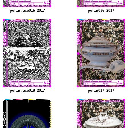
polturtrace016_2017
poltur036_2017
polturtrace018_2017
poltur017_2017