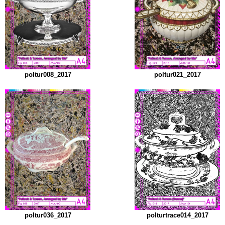
poltur008_2017
poltur021_2017
poltur036_2017
polturtrace014_2017